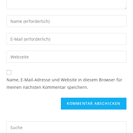
Gib
deinen
Namen
Gib
oder
deine
Benutzernamen
E-
Gib
zum
Mail-
deine
Kommentieren
Adresse
Website-
ein
zum
URL
Name, E-Mail-Adresse und Website in diesem Browser für
Kommentieren
ein
meinen nächsten Kommentar speichern.
ein
(optional)
Suche
nach: