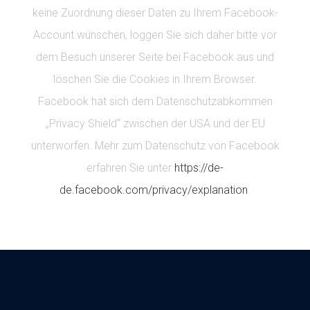
keine Zuordnung dieser Daten zu Ihrem Facebook-
Account wünschen, loggen Sie sich daher bitte vor
dem Besuch unserer Seite bei Facebook aus und
löschen Sie die Cookies in Ihrem Browser.
Facebook hat sich dem Datenschutzabkommen
„Privacy Shield“ zwischen der USA und der EU
unterworfen. Mehr zum Datenschutz von Facebook
erfahren Sie unter
https://de-
de.facebook.com/privacy/explanation
.