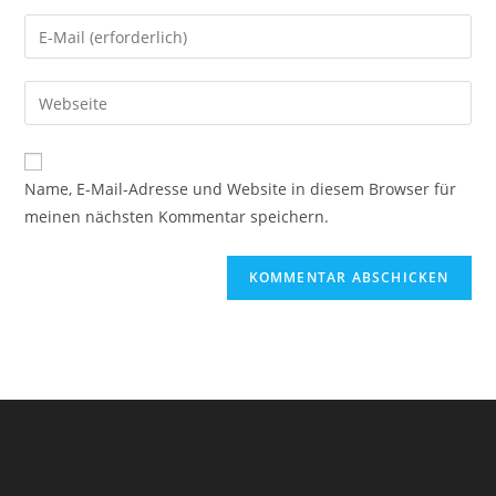
Namen
Gib
oder
deine
Benutzernamen
E-
Gib
zum
Mail-
deine
Kommentieren
Adresse
Website-
ein
zum
URL
Name, E-Mail-Adresse und Website in diesem Browser für
Kommentieren
ein
meinen nächsten Kommentar speichern.
ein
(optional)