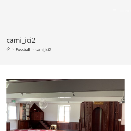
Zum
Inhalt
MENÜ
springen
cami_ici2
>
Fussball
>
cami_ici2