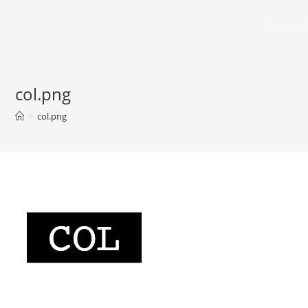
Zum
Inhalt
MENÜ
springen
col.png
>
col.png