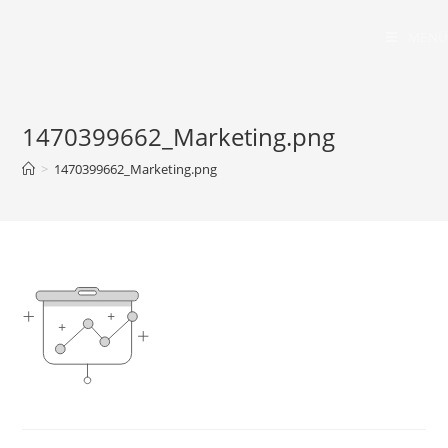
Zum
Inhalt
MENÜ
springen
1470399662_Marketing.png
>
1470399662_Marketing.png