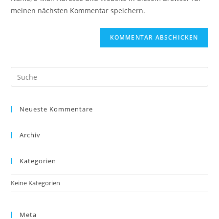
Kommentieren
ein
meinen nächsten Kommentar speichern.
ein
(optional)
Suche
nach:
Neueste Kommentare
Archiv
Kategorien
Keine Kategorien
Meta